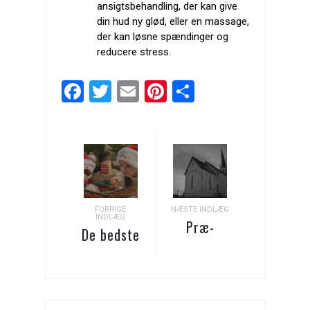
ansigtsbehandling, der kan give
din hud ny glød, eller en massage,
der kan løsne spændinger og
reducere stress.
Facebook
Twitter
Email
Pinterest
Del
FORRIGE
NÆSTE INDLÆG
INDLÆG
Præ-
De bedste
behovsplaner:
adventsgaver
42% flere
danskere