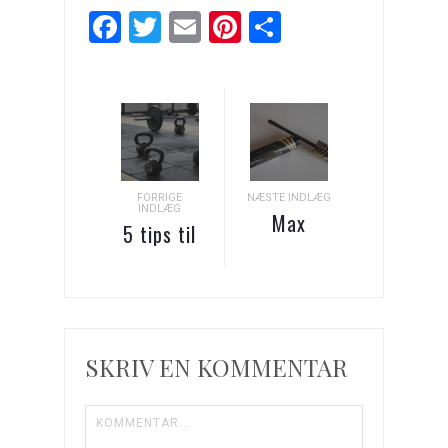
Facebook
Twitter
Email
Pinterest
Del
FORRIGE
NÆSTE INDLÆG
INDLÆG
Max
5 tips til
Factor
at komme
Masterpiece
afsted til
Transform
fitnesscentret
mascara
SKRIV EN KOMMENTAR