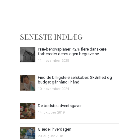
SENESTE INDLÆG
Præ-behovsplaner: 42% flere danskere
forbereder deres egen begravelse
11. november 2025
Find de billigste elselskaber: Skønhed og
budget går hånd i hånd
10. november 2024
De bedste adventsgaver
14. oktober 2019
Glæde i hverdagen
20. august 2018