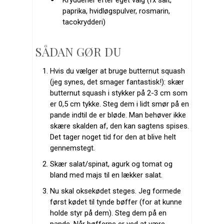
Krydderier efter eget valg (fx salt,
paprika, hvidløgspulver, rosmarin,
tacokrydderi)
SÅDAN GØR DU
Hvis du vælger at bruge butternut squash
(jeg synes, det smager fantastisk!): skær
butternut squash i stykker på 2-3 cm som
er 0,5 cm tykke. Steg dem i lidt smør på en
pande indtil de er bløde. Man behøver ikke
skære skalden af, den kan sagtens spises.
Det tager noget tid for den at blive helt
gennemstegt.
Skær salat/spinat, agurk og tomat og
bland med majs til en lækker salat.
Nu skal oksekødet steges. Jeg formede
først kødet til tynde bøffer (for at kunne
holde styr på dem). Steg dem på en