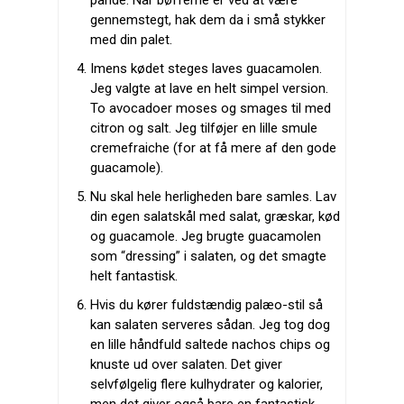
pande. Når bøfferne er ved at være
gennemstegt, hak dem da i små stykker
med din palet.
Imens kødet steges laves guacamolen.
Jeg valgte at lave en helt simpel version.
To avocadoer moses og smages til med
citron og salt. Jeg tilføjer en lille smule
cremefraiche (for at få mere af den gode
guacamole).
Nu skal hele herligheden bare samles. Lav
din egen salatskål med salat, græskar, kød
og guacamole. Jeg brugte guacamolen
som “dressing” i salaten, og det smagte
helt fantastisk.
Hvis du kører fuldstændig palæo-stil så
kan salaten serveres sådan. Jeg tog dog
en lille håndfuld saltede nachos chips og
knuste ud over salaten. Det giver
selvfølgelig flere kulhydrater og kalorier,