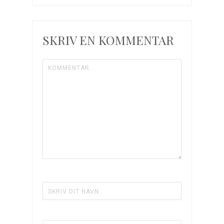
neglelakker
sovs: sund
og nem
SKRIV EN KOMMENTAR
aftensmad