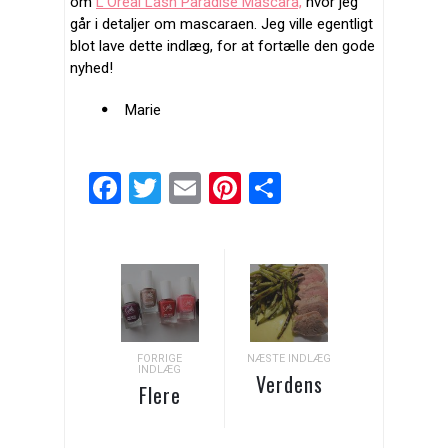
om
L’Oreal Lash Paradise Mascara,
hvor jeg
går i detaljer om mascaraen. Jeg ville egentligt
blot lave dette indlæg, for at fortælle den gode
nyhed!
Marie
Facebook
Twitter
Email
Pinterest
Del
FORRIGE
NÆSTE INDLÆG
INDLÆG
Verdens
Flere
letteste
JulieG
palæo